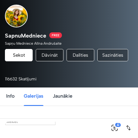
SapnuMedniece
FREE
Sapņu Medniece Alīna Andrušaite
Sekot
Dāvināt
Dalīties
Sazināties
116632 Skatījumi
Info
Galerijas
Jaunākie
0
AI