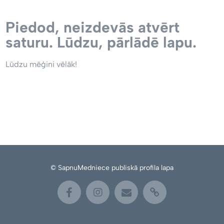
Piedod, neizdevās atvērt
saturu. Lūdzu, pārlādē lapu.
Lūdzu mēģini vēlāk!
© SapnuMedniece publiskā profila lapa