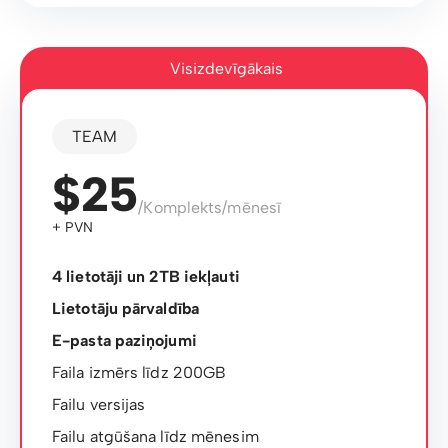
Visizdevīgākais
TEAM
$25
/Komplekts/mēnesī
+ PVN
4 lietotāji un 2TB iekļauti
Lietotāju pārvaldība
E-pasta paziņojumi
Faila izmērs līdz 200GB
Failu versijas
Failu atgūšana līdz mēnesim