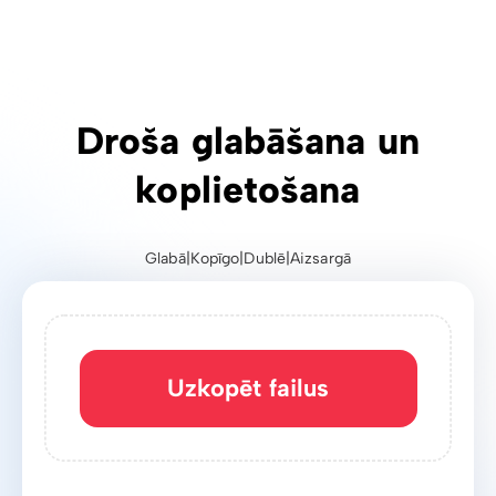
Uzticama un ātra lielu
failu pārsūtīšana
Uzkopēt failus