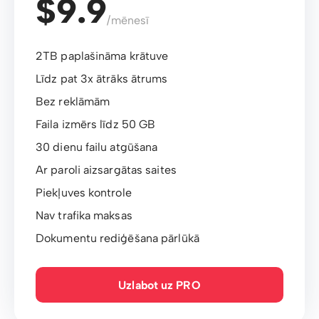
$9.9
/mēnesī
2TB paplašināma krātuve
Līdz pat 3x ātrāks ātrums
Bez reklāmām
Faila izmērs līdz 50 GB
30 dienu failu atgūšana
Ar paroli aizsargātas saites
Piekļuves kontrole
Nav trafika maksas
Dokumentu rediģēšana pārlūkā
Uzlabot uz PRO