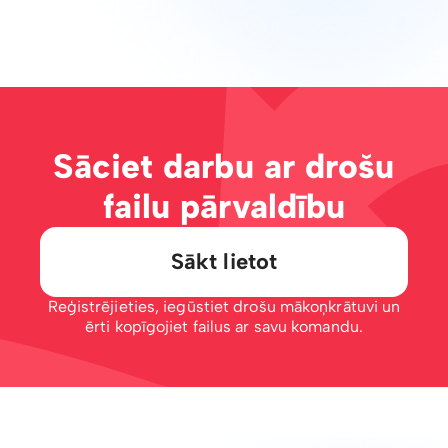
Sāciet darbu ar drošu
failu pārvaldību
Sākt lietot
Reģistrējieties, iegūstiet drošu mākoņkrātuvi un
ērti kopīgojiet failus ar savu komandu.