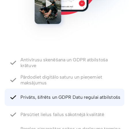
Pārdodiet digitālo saturu un pieņemiet
maksājumus
Privāts, šifrēts un GDPR Datu regulai atbilstošs
Pārsūtiet lielus failus sākotnējā kvalitātē
Paroles aizsargātas saites un derīguma termiņa
kontrole
Atjaunojiet izdzēstos failus un failu versijas līdz