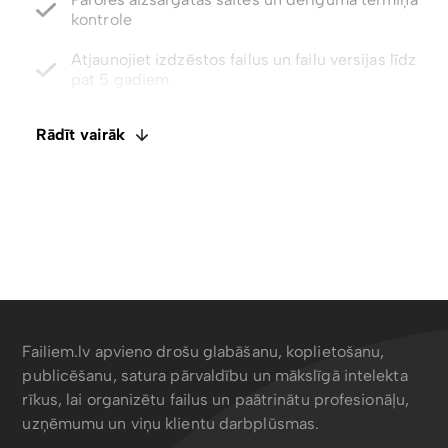
pat 5 gadiem
Integrēts E-paraksts. Komentāri un failu
ietagošana
Atspējot lejupielādes ar tikai skatīšanas piekļuvi
Rādīt vairāk
Failiem.lv apvieno drošu glabāšanu, koplietošanu,
publicēšanu, satura pārvaldību un mākslīgā intelekta
rīkus, lai organizētu failus un paātrinātu profesionāļu,
uzņēmumu un viņu klientu darbplūsmas.