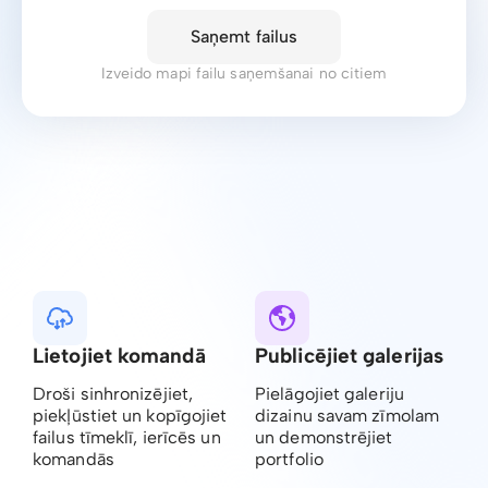
Saņemt failus
Izveido mapi failu saņemšanai no citiem
Lietojiet komandā
Publicējiet galerijas
Droši sinhronizējiet,
Pielāgojiet galeriju
piekļūstiet un kopīgojiet
dizainu savam zīmolam
failus tīmeklī, ierīcēs un
un demonstrējiet
komandās
portfolio