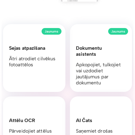
Jaunums
Jaunums
Sejas atpazīšana
Dokumentu
asistents
Ātri atrodiet cilvēkus
fotoattēlos
Apkopojiet, tulkojiet
vai uzdodiet
jautājumus par
dokumentu
Attēlu OCR
AI Čats
Pārveidojiet attēlus
Saņemiet drošas