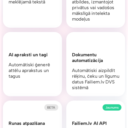
meklējamā tekstā
atbildes, izmantojot
privātus vai vadošos
mākslīgā intelekta
modeļus
AI apraksti un tagi
Dokumentu
automatizācija
Automātiski ģenerē
attēlu aprakstus un
Automātiski aizpildīt
tagus
rēķinu, čeku un līgumu
datus Failiem.lv DVS
sistēmā
BETA
Jaunums
Runas atpazīšana
Failiem.lv AI API