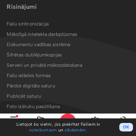
Risinājumi
Failu sinhronizācija
Mākslīgā intelekta darbplūsmas
Dokumentu vadības sistēma
Šifrētas dublējumkopijas
Serveri un privātā mākoņdatošana
Failu ielādes formas
Pārdot digitālo saturu
Publicēt saturu
Foto izdruku pasūtīšana
Bergafoto drukas produkti
Lietojot šo vietni, jūs piekrītat Failiem.lv
OK
Izvēlne
Mani faili
PRO
Ieiet
noteikumiem
un
sīkdatnēm.