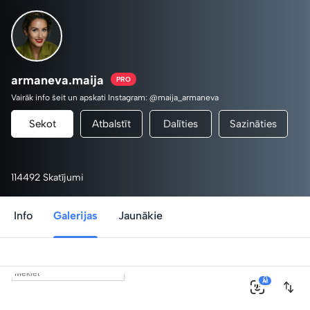
armaneva.maija
PRO
Vairāk info šeit un apskati Instagram: @maija_armaneva
Sekot
Atbalstīt
Dalīties
Sazināties
114492 Skatījumi
Info
Galerijas
Jaunākie
0
AI