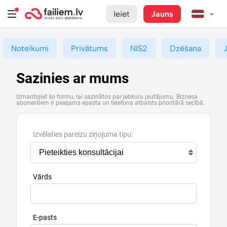
Ieiet
Jauns
Noteikumi
Privātums
NIS2
Dzēšana
Sazinies ar mums
Izmantojiet šo formu, lai sazinātos par jebkuru jautājumu. Biznesa
abonentiem ir pieejams epasta un telefona atbalsts prioritārā secībā.
Izvēlaties pareizu ziņojuma tipu:
Vārds
E-pasts