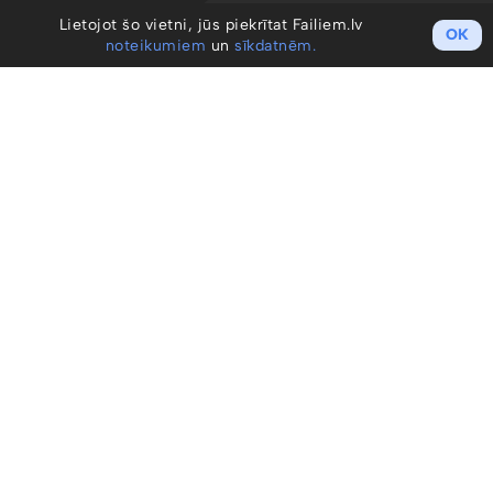
Lietojot šo vietni, jūs piekrītat Failiem.lv
OK
noteikumiem
un
sīkdatnēm.
Darba sākšana
Izveidot kontu / Ienākt
Cenu plāni
Profesionāļiem
Uzņēmumiem
Noteikumi un GDPR