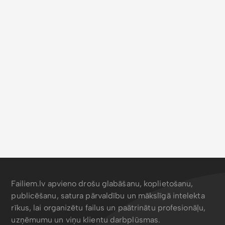
Failiem.lv apvieno drošu glabāšanu, koplietošanu,
publicēšanu, satura pārvaldību un mākslīgā intelekta
rīkus, lai organizētu failus un paātrinātu profesionāļu,
uzņēmumu un viņu klientu darbplūsmas.