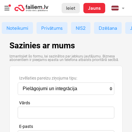
Ieiet
Jauns
Noteikumi
Privātums
NIS2
Dzēšana
Sazinies ar mums
Izmantojiet šo formu, lai sazinātos par jebkuru jautājumu. Biznesa
abonentiem ir pieejams epasta un telefona atbalsts prioritārā secībā.
Izvēlaties pareizu ziņojuma tipu:
Vārds
E-pasts