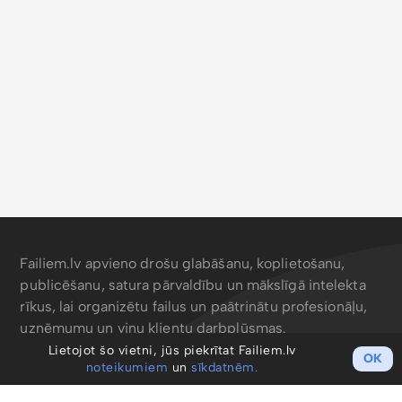
Failiem.lv apvieno drošu glabāšanu, koplietošanu,
publicēšanu, satura pārvaldību un mākslīgā intelekta
rīkus, lai organizētu failus un paātrinātu profesionāļu,
uzņēmumu un viņu klientu darbplūsmas.
Lietojot šo vietni, jūs piekrītat Failiem.lv
OK
noteikumiem
un
sīkdatnēm.