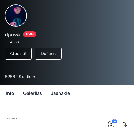
djaiva
TEAM
DJ AI-VA
Atbalstīt
Dalīties
89882 Skatījumi
Info
Galerijas
Jaunākie
0
AI