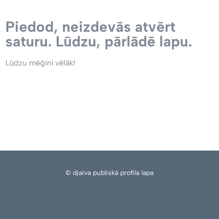
Piedod, neizdevās atvērt
saturu. Lūdzu, pārlādē lapu.
Lūdzu mēģini vēlāk!
© djaiva publiskā profila lapa