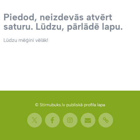
Piedod, neizdevās atvērt
saturu. Lūdzu, pārlādē lapu.
Lūdzu mēģini vēlāk!
© Stirnubuks.lv publiskā profila lapa