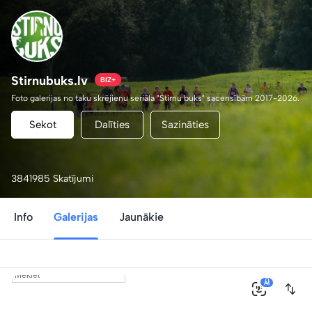
Stirnubuks.lv
BIZ+
Foto galerijas no taku skrējienu seriāla "Stirnu buks" sacensībām 2017-2026.
Sekot
Dalīties
Sazināties
3841985 Skatījumi
Info
Galerijas
Jaunākie
0
AI