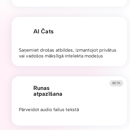
AI Čats
Saņemiet drošas atbildes, izmantojot privātus
vai vadošos mākslīgā intelekta modeļus
BETA
Runas
atpazīšana
Pārveidot audio failus tekstā