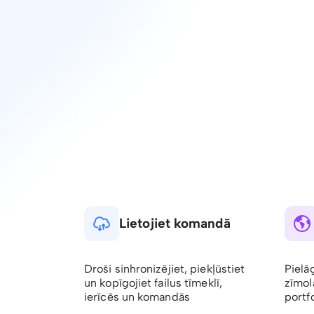
Lietojiet komandā
Droši sinhronizējiet, piekļūstiet
Pielā
un kopīgojiet failus tīmeklī,
zīmol
ierīcēs un komandās
portfo