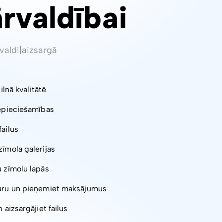
ārvaldībai
valdi
|
aizsargā
pilnā kvalitātē
nepieciešamības
failus
zīmola galerijas
u zīmolu lapās
turu un pieņemiet maksājumus
 aizsargājiet failus