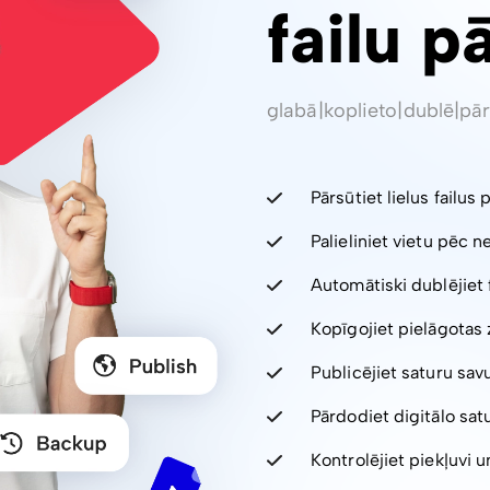
failu p
glabā
|
koplieto
|
dublē
|
pār
Pārsūtiet lielus failus 
Palieliniet vietu pēc 
Automātiski dublējiet 
Kopīgojiet pielāgotas 
Publicējiet saturu sav
Pārdodiet digitālo sa
Kontrolējiet piekļuvi un