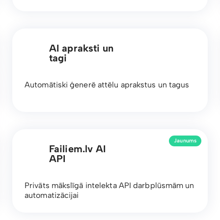
AI apraksti un
tagi
Automātiski ģenerē attēlu aprakstus un tagus
Jaunums
Failiem.lv AI
API
Privāts mākslīgā intelekta API darbplūsmām un
automatizācijai