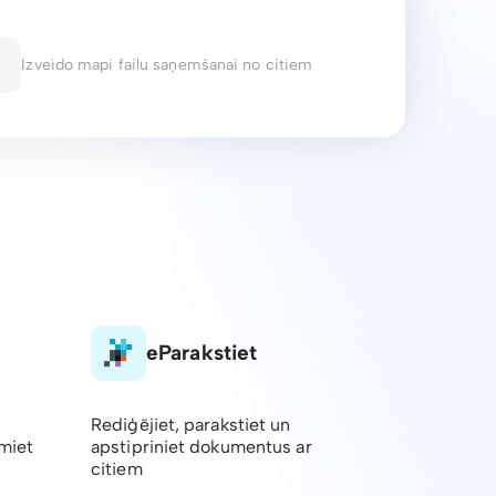
Izveido mapi failu saņemšanai no citiem
eParakstiet
Rediģējiet, parakstiet un
emiet
apstipriniet dokumentus ar
citiem