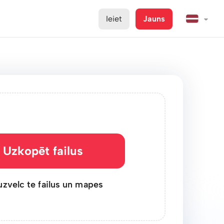
Ieiet
Jauns
Uzkopēt failus
uzvelc te failus un mapes