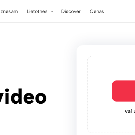
iznesam
Lietotnes
Discover
Cenas
video
vai 